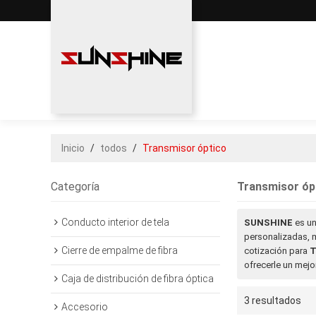
Inicio
/
todos
/
Transmisor óptico
Categoría
Transmisor óp
Conducto interior de tela
SUNSHINE
es un
personalizadas, 
Cierre de empalme de fibra
cotización para
T
ofrecerle un mejor
Caja de distribución de fibra óptica
3 resultados
Accesorio