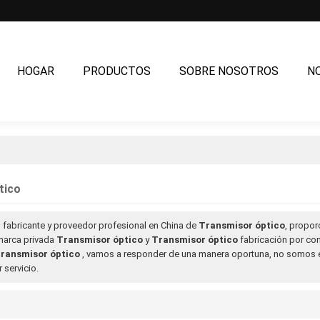
HOGAR
PRODUCTOS
SOBRE NOSOTROS
N
PREGUNTAS MÁS FRECUENTES
CONTÁCTENOS
tico
 fabricante y proveedor profesional en China de
Transmisor óptico
, propo
marca privada
Transmisor óptico
y
Transmisor óptico
fabricación por co
ransmisor óptico
, vamos a responder de una manera oportuna, no somos 
 servicio.