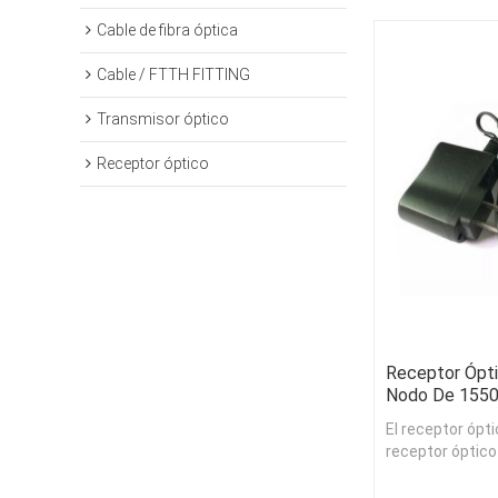
Cable de fibra óptica
Cable / FTTH FITTING
Transmisor óptico
Receptor óptico
Receptor Ópt
Nodo De 155
El receptor ópt
receptor óptico
diseñado espec
FTTP/FTTH