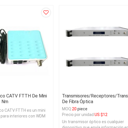
ico CATV FTTH De Mini
Transmisores/receptores/tran
0 Nm
De Fibra Óptica
MOQ:
20
piece
ico CATV FTTH es un mini
Precio por unidad:
US $
12
 para interiores con WDM
ialmente para aplicaciones
Un transmisor óptico es cualquier
dispositivo que envía información 